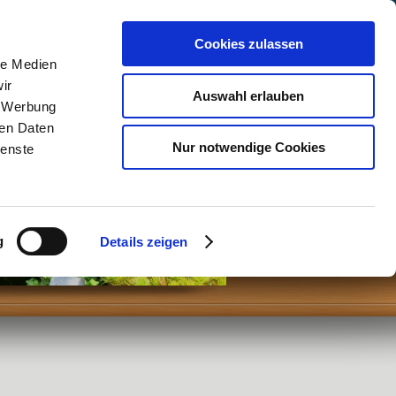
Datenschutzerklärung
Cookies zulassen
le Medien
ir
Auswahl erlauben
, Werbung
ren Daten
lzterrassen Zaunbau
Nur notwendige Cookies
ienste
g
Details zeigen