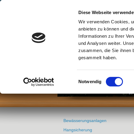
Startseite
Leistungen
Ko
Diese Webseite verwende
Wir verwenden Cookies, um
anbieten zu können und di
Informationen zu Ihrer Ve
und Analysen weiter. Unse
Schramm Gala-Bau Bewä
zusammen, die Sie ihnen b
gesammelt haben.
Einwilligungsauswahl
Notwendig
Bewässerungsanlagen
Hangsicherung