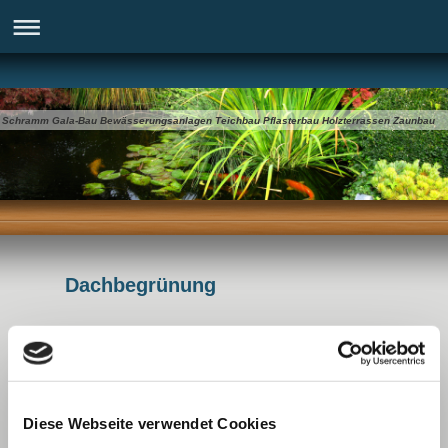
Schramm Gala-Bau Bewässerungsanlagen Teichbau Pflasterbau Holzterrassen Zaunbau
Dachbegrünung
Dachbegrünung in Dresden Kesselsdorf
Es handelt sich bei diesem Projekt um eine extensive
Dachbegrünung eines Seitengebäudes in einem
Diese Webseite verwendet Cookies
Hinterhof. Auf Grund der beengten Verhältnisse musste